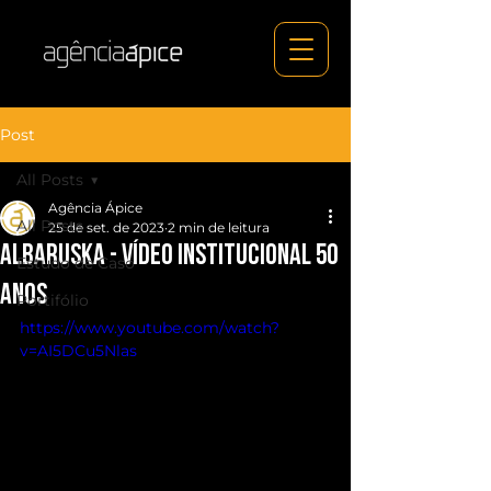
Post
All Posts
Agência Ápice
All Posts
25 de set. de 2023
2 min de leitura
Albaruska - Vídeo Institucional 50
Estudo de Caso
anos
Portifólio
https://www.youtube.com/watch?
v=AI5DCu5Nlas