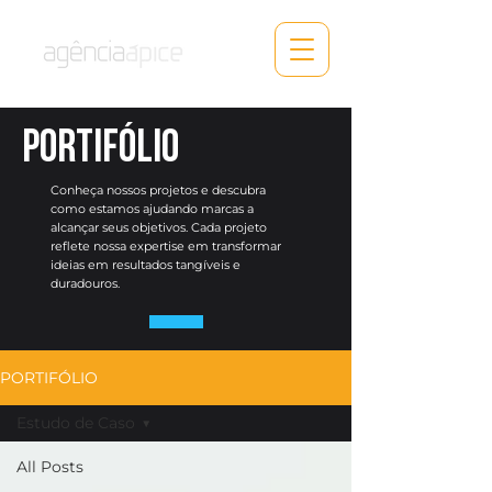
PORTIFÓLIO
Conheça nossos projetos e descubra
como estamos ajudando marcas a
alcançar seus objetivos. Cada projeto
reflete nossa expertise em transformar
ideias em resultados tangíveis e
duradouros.
PORTIFÓLIO
Estudo de Caso
All Posts