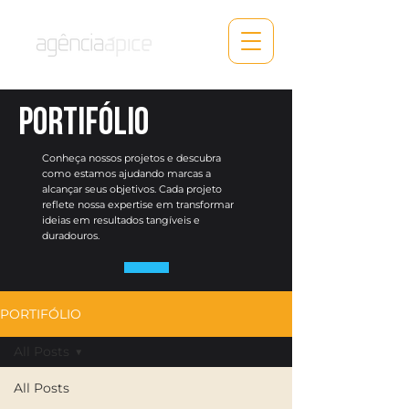
PORTIFÓLIO
Conheça nossos projetos e descubra
como estamos ajudando marcas a
alcançar seus objetivos. Cada projeto
reflete nossa expertise em transformar
ideias em resultados tangíveis e
duradouros.
PORTIFÓLIO
All Posts
All Posts